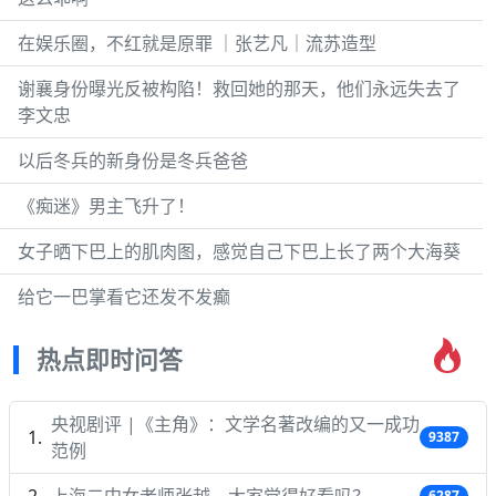
在娱乐圈，不红就是原罪 ｜张艺凡｜流苏造型
谢襄身份曝光反被构陷！救回她的那天，他们永远失去了
李文忠
以后冬兵的新身份是冬兵爸爸
《痴迷》男主飞升了！
女子晒下巴上的肌肉图，感觉自己下巴上长了两个大海葵
给它一巴掌看它还发不发癫
热点即时问答
央视剧评 |《主角》：文学名著改编的又一成功
9387
范例
6287