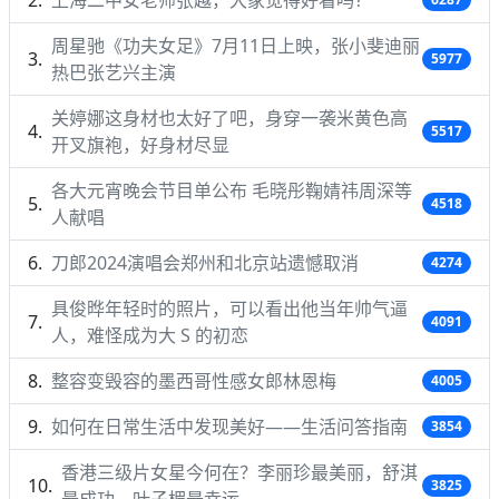
上海二中女老师张越，大家觉得好看吗？
周星驰《功夫女足》7月11日上映，张小斐迪丽
5977
热巴张艺兴主演
关婷娜这身材也太好了吧，身穿一袭米黄色高
5517
开叉旗袍，好身材尽显
各大元宵晚会节目单公布 毛晓彤鞠婧祎周深等
4518
人献唱
刀郎2024演唱会郑州和北京站遗憾取消
4274
具俊晔年轻时的照片，可以看出他当年帅气逼
4091
人，难怪成为大 S 的初恋
整容变毁容的墨西哥性感女郎林恩梅
4005
如何在日常生活中发现美好——生活问答指南
3854
香港三级片女星今何在？李丽珍最美丽，舒淇
3825