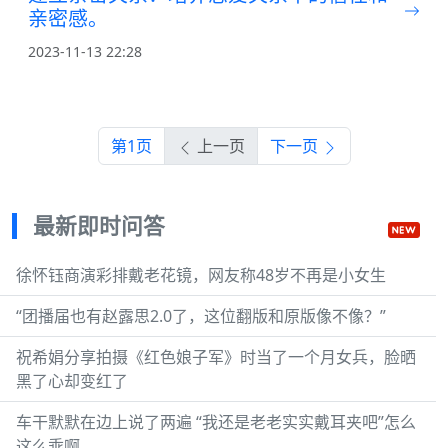
亲密感。
2023-11-13 22:28
第1页
上一页
下一页
最新即时问答
徐怀钰商演彩排戴老花镜，网友称48岁不再是小女生
“团播届也有赵露思2.0了，这位翻版和原版像不像？”
祝希娟分享拍摄《红色娘子军》时当了一个月女兵，脸晒
黑了心却变红了
车干默默在边上说了两遍 “我还是老老实实戴耳夹吧”怎么
这么乖啊