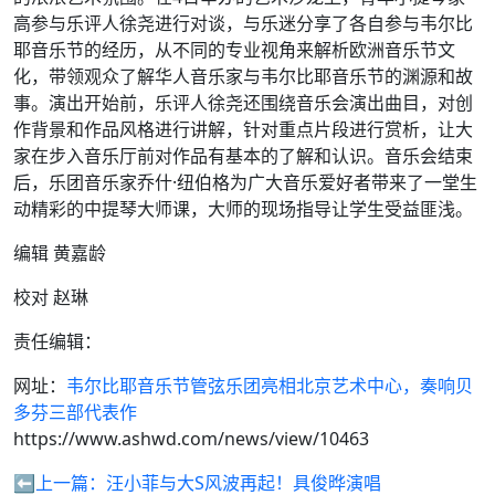
高参与乐评人徐尧进行对谈，与乐迷分享了各自参与韦尔比
耶音乐节的经历，从不同的专业视角来解析欧洲音乐节文
化，带领观众了解华人音乐家与韦尔比耶音乐节的渊源和故
事。演出开始前，乐评人徐尧还围绕音乐会演出曲目，对创
作背景和作品风格进行讲解，针对重点片段进行赏析，让大
家在步入音乐厅前对作品有基本的了解和认识。音乐会结束
后，乐团音乐家乔什·纽伯格为广大音乐爱好者带来了一堂生
动精彩的中提琴大师课，大师的现场指导让学生受益匪浅。
编辑 黄嘉龄
校对 赵琳
责任编辑：
网址：
韦尔比耶音乐节管弦乐团亮相北京艺术中心，奏响贝
多芬三部代表作
https://www.ashwd.com/news/view/10463
⬅️上一篇：
汪小菲与大S风波再起！具俊晔演唱