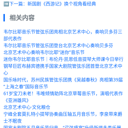
➡️下一篇：
新国剧《西游记》换个视角看经典
相关内容
韦尔比耶音乐节管弦乐团亮相北京艺术中心，奏响贝多芬三
部代表作
韦尔比耶音乐节管弦乐团登台北京艺术中心奏响贝多芬
北京艺术中心奏响韦尔比耶“迷你”音乐节
迷你韦尔比耶音乐节｜布伦丹·凯恩低音提琴大师课今日举行
钢琴巨匠布赫宾德携手国家大剧院管弦乐团首登北京艺术中
心
国乐咏时代，苏州民族管弦乐团携《吴越春秋》亮相第39届
“上海之春”国际音乐节
61岁宝刀未老！韦唯倾情助阵北京草莓音乐节，演唱代表作
《亚洲雄风》
北京艺术中心·文化粮仓
宁峰全套莫扎特小提琴协奏曲压轴五月音乐节，李泉带来爵
士不眠夜
国家大剧院五月音乐节归来，“弓弦盛宴”升级新增多类乐器