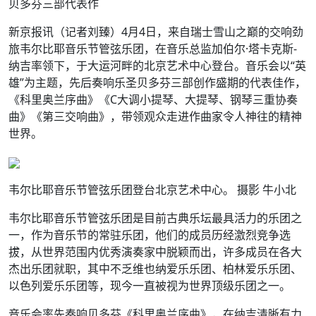
贝多芬三部代表作
新京报讯（记者刘臻）4月4日，来自瑞士雪山之巅的交响劲
旅韦尔比耶音乐节管弦乐团，在音乐总监加伯尔·塔卡克斯-
纳吉率领下，于大运河畔的北京艺术中心登台。音乐会以“英
雄”为主题，先后奏响乐圣贝多芬三部创作盛期的代表佳作，
《科里奥兰序曲》《C大调小提琴、大提琴、钢琴三重协奏
曲》《第三交响曲》，带领观众走进作曲家令人神往的精神
世界。
韦尔比耶音乐节管弦乐团登台北京艺术中心。 摄影 牛小北
韦尔比耶音乐节管弦乐团是目前古典乐坛最具活力的乐团之
一，作为音乐节的常驻乐团，他们的成员历经激烈竞争选
拔，从世界范围内优秀演奏家中脱颖而出，许多成员在各大
杰出乐团就职，其中不乏维也纳爱乐乐团、柏林爱乐乐团、
以色列爱乐乐团等，现今一直被视为世界顶级乐团之一。
音乐会率先奏响贝多芬《科里奥兰序曲》，在纳吉清晰有力