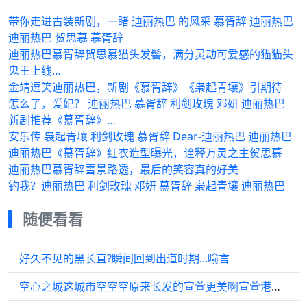
带你走进古装新剧，一睹 迪丽热巴 的风采 慕胥辞 迪丽热巴
迪丽热巴 贺思慕 慕胥辞
迪丽热巴慕胥辞贺思慕猫头发髻，满分灵动可爱感的猫猫头
鬼王上线…
金靖逗笑迪丽热巴，新剧《慕胥辞》《枭起青壤》引期待
怎么了，爱妃？ 迪丽热巴 慕胥辞 利剑玫瑰 邓妍 迪丽热巴
新剧推荐《慕胥辞》…
安乐传 袅起青壤 利剑玫瑰 慕胥辞 Dear-迪丽热巴 迪丽热巴
迪丽热巴《慕胥辞》红衣造型曝光，诠释万灵之主贺思慕
迪丽热巴慕胥辞雪景路透，最后的笑容真的好美
钓我？迪丽热巴 利剑玫瑰 邓妍 慕胥辞 枭起青壤 迪丽热巴
随便看看
好久不见的黑长直?瞬间回到出道时期...喻言
空心之城这城市空空空原来长发的宣萱更美啊宣萱港星女神盛世美颜