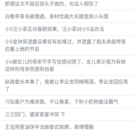
即便这次不是后宫头子做的，也没人相信了
白敬亭青岛被偶遇，身材优越大长腿宽肩小头围
小S汪小菲互动喜剧效果，汪小菲对小S没办法
小S金钟奖透露没拿奖有些难过，并透露了姐夫具俊晔答
应要上她的节目
小s被女儿的母亲节手写信感动哭了，女儿表示我为有她
这样的母亲而感到自豪
赵政委长本事了，竟敢让李云龙伺候喝酒，李云龙回应亮
了
刁钻客户为难宋茜，不让撕喜，下秒小奶狗做法霸气
三兰回门，盛家家宴冲突 下
王宝用葱油饼手法做泰式按摩，高博懵圈