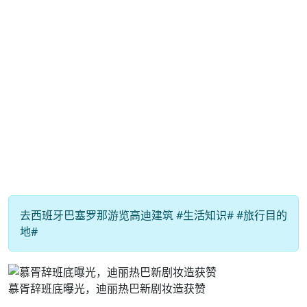
去西班牙巴塞罗那游览高迪建筑 #生活知识# #旅行目的
地#
慕胥辞班底曝光，迪丽热巴新剧妆造获赞