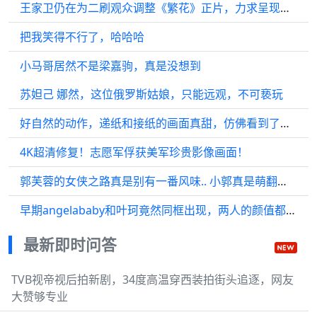
王家卫仍在为二刷观众调整《繁花》正片，力求呈现完美， 繁花
把我笑得不行了，哈哈哈
小马哥居然不是梁嘉驹，真是没想到
苏妲己 娜然，这位俄罗斯姑娘，只能远观，不可亵玩
好自然的动作，递纸和接纸的画面真甜，仿佛看到了一家三口的温馨场景
4K超清修复！志愿军俘获美军珍贵影像画面！
郭芙蓉的女侠之路真是别有一番风味.. 小郭真是萌翻天了 郭芙蓉 女侠 影视
早期angelababy和叶珂竟然同框出现，两人的颜值都非常出众
最新即时问答
TVB视帝视后拍新剧，34度高温穿西装拍街头追逐，网友
大赞够专业