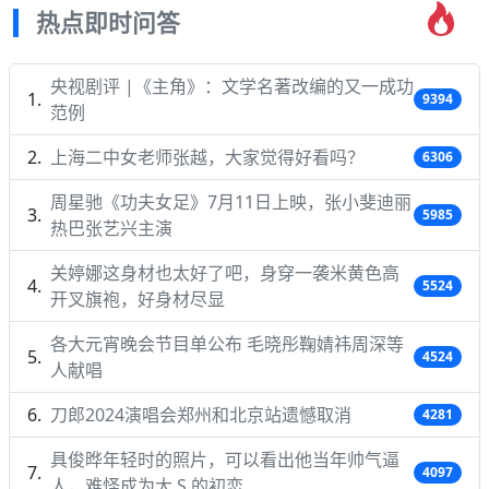
热点即时问答
央视剧评 |《主角》：文学名著改编的又一成功
9394
范例
上海二中女老师张越，大家觉得好看吗？
6306
周星驰《功夫女足》7月11日上映，张小斐迪丽
5985
热巴张艺兴主演
关婷娜这身材也太好了吧，身穿一袭米黄色高
5524
开叉旗袍，好身材尽显
各大元宵晚会节目单公布 毛晓彤鞠婧祎周深等
4524
人献唱
刀郎2024演唱会郑州和北京站遗憾取消
4281
具俊晔年轻时的照片，可以看出他当年帅气逼
4097
人，难怪成为大 S 的初恋