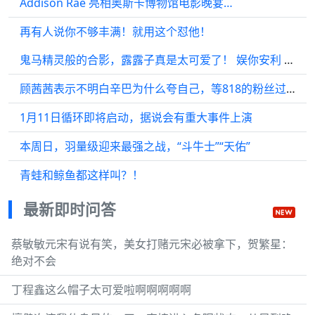
Addison Rae 亮相奥斯卡博物馆电影晚宴…
再有人说你不够丰满！就用这个怼他！
鬼马精灵般的合影，露露子真是太可爱了！ 娱你安利 赵露思
顾茜茜表示不明白辛巴为什么夸自己，等818的粉丝过来看我，一个精神病小姑娘
1月11日循环即将启动，据说会有重大事件上演
本周日，羽量级迎来最强之战，“斗牛士”“天佑”
青蛙和鲸鱼都这样叫？！
最新即时问答
蔡敏敏元宋有说有笑，美女打赌元宋必被拿下，贺繁星：
绝对不会
丁程鑫这么帽子太可爱啦啊啊啊啊啊