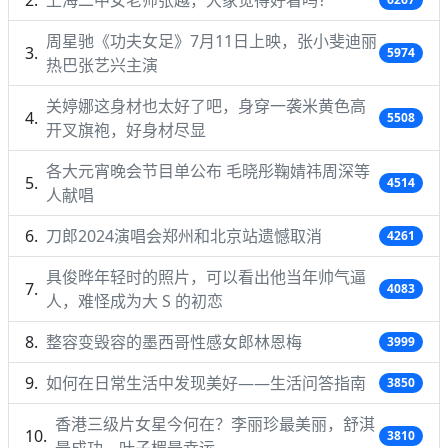
周星驰《功夫女足》7月11日上映，张小斐迪丽
5974
热巴张艺兴主演
关婷娜这身材也太好了吧，身穿一袭米黄色高
5508
开叉旗袍，好身材尽显
各大元宵晚会节目单公布 毛晓彤鞠婧祎周深等
4514
人献唱
刀郎2024演唱会郑州和北京站遗憾取消
4261
具俊晔年轻时的照片，可以看出他当年帅气逼
4083
人，难怪成为大 S 的初恋
整容变毁容的墨西哥性感女郎林恩梅
3999
如何在日常生活中发现美好——生活问答指南
3850
香港三级片女星今何在？李丽珍最美丽，舒淇
3810
最成功，叶子楣最幸运