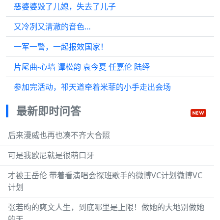
恶婆婆毁了儿媳，失去了儿子
又冷冽又清澈的音色…
一军一警，一起报效国家！
片尾曲-心墙 谭松韵 袁今夏 任嘉伦 陆绎
参加完活动，祁天道牵着米菲的小手走出会场
最新即时问答
后来漫威也再也凑不齐大合照
可是我欧尼就是很萌口牙
才被王岳伦 带着看演唱会探班歌手的微博VC计划微博VC
计划
张若昀的爽文人生，到底哪里是上限！做她的大地别做她
的天