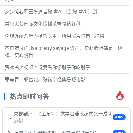
步步惊心明玉扮演者微博VC计划微博VC计划
常思思获国际文化传播荣誉戛纳红毯
李现连续八年为杨紫庆生，所用照片均自己拍摄
不可错过的Lisa pretty savage 饭拍、身材脸蛋都是一级
棒、赏心悦目
贾冰搞笑视频台词我看你像肘子你吃肘子
罪与罚，郭富城、张钧甯经典悬疑电影
热点即时问答
央视剧评 |《主角》：文学名著改编的又一成功
9385
范例
上海二中女老师张越，大家觉得好看吗？
6267