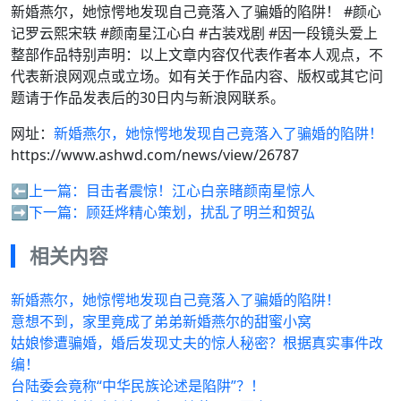
新婚燕尔，她惊愕地发现自己竟落入了骗婚的陷阱！ #颜心
记罗云熙宋轶 #颜南星江心白 #古装戏剧 #因一段镜头爱上
整部作品特别声明：以上文章内容仅代表作者本人观点，不
代表新浪网观点或立场。如有关于作品内容、版权或其它问
题请于作品发表后的30日内与新浪网联系。
网址：
新婚燕尔，她惊愕地发现自己竟落入了骗婚的陷阱！
https://www.ashwd.com/news/view/26787
⬅️上一篇：
目击者震惊！江心白亲睹颜南星惊人
➡️下一篇：
顾廷烨精心策划，扰乱了明兰和贺弘
相关内容
新婚燕尔，她惊愕地发现自己竟落入了骗婚的陷阱！
意想不到，家里竟成了弟弟新婚燕尔的甜蜜小窝
姑娘惨遭骗婚，婚后发现丈夫的惊人秘密？根据真实事件改
编！
台陆委会竟称“中华民族论述是陷阱”？！