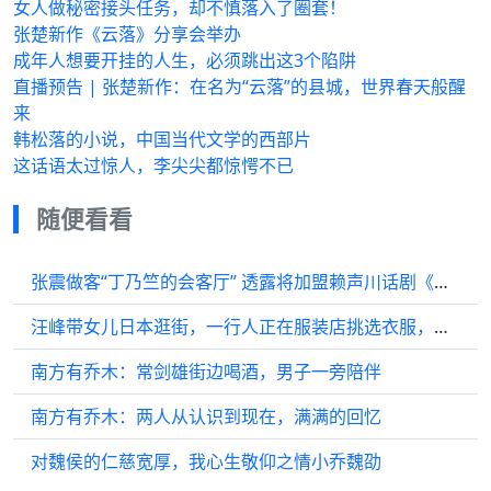
女人做秘密接头任务，却不慎落入了圈套！
张楚新作《云落》分享会举办
成年人想要开挂的人生，必须跳出这3个陷阱
直播预告 | 张楚新作：在名为“云落”的县城，世界春天般醒
来
韩松落的小说，中国当代文学的西部片
这话语太过惊人，李尖尖都惊愕不已
随便看看
张震做客“丁乃竺的会客厅” 透露将加盟赖声川话剧《江/云·之/间》
汪峰带女儿日本逛街，一行人正在服装店挑选衣服，小苹果穿白色短裙身材高挑…
南方有乔木：常剑雄街边喝酒，男子一旁陪伴
南方有乔木：两人从认识到现在，满满的回忆
对魏侯的仁慈宽厚，我心生敬仰之情小乔魏劭